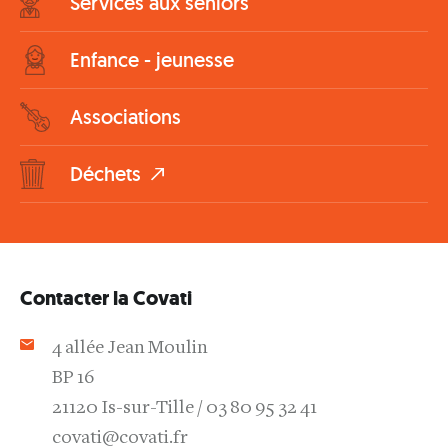
Services aux seniors
Enfance - jeunesse
Associations
Déchets
Contacter la Covati
4 allée Jean Moulin
BP 16
21120 Is-sur-Tille
03 80 95 32 41
covati@covati.fr