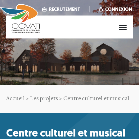
Aller
au
RECRUTEMENT
CONNEXION
contenu
principal
Main
menu
Fil
Accueil
Les projets
Centre culturel et musical
d'Ariane
Centre culturel et musical