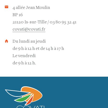
4 allée Jean Moulin
BP 16
21120 Is-sur-Tille
03 80 95 32 41
covati@covati.fr
Du lundi au jeudi
de 9 h à 12 h et de 14 h à 17 h
Le vendredi
de 9 h à 12 h.