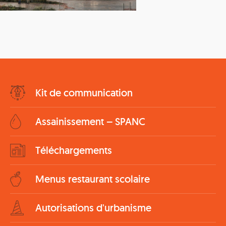
Bottom
Kit de communication
Menu
Assainissement – SPANC
Téléchargements
Menus restaurant scolaire
Autorisations d'urbanisme