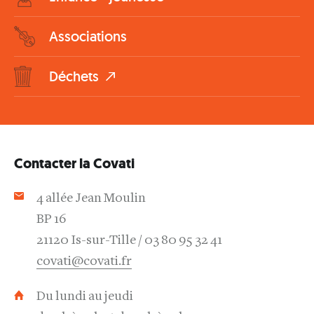
Associations
Déchets
Contacter la Covati
4 allée Jean Moulin
BP 16
21120 Is-sur-Tille
03 80 95 32 41
covati@covati.fr
Du lundi au jeudi