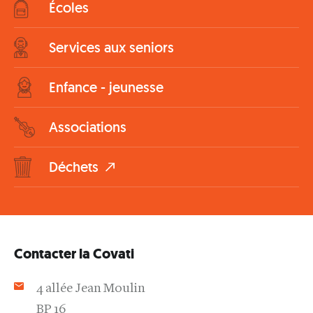
Écoles
Services aux seniors
Enfance - jeunesse
Associations
Déchets
Contacter la Covati
4 allée Jean Moulin
BP 16