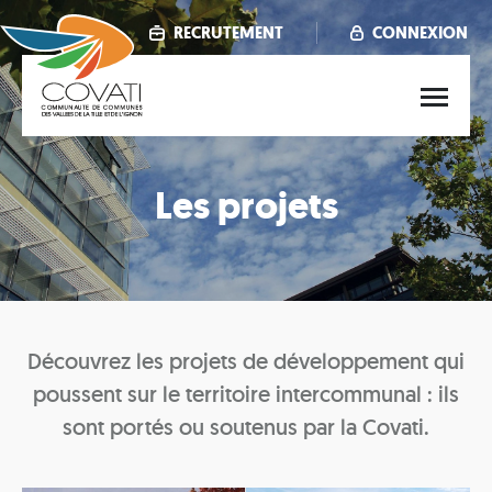
Aller
au
RECRUTEMENT
CONNEXION
contenu
principal
Main
menu
Les projets
Découvrez les projets de développement qui
poussent sur le territoire intercommunal : ils
sont portés ou soutenus par la Covati.