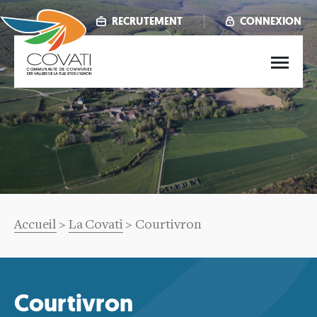
Aller
au
RECRUTEMENT
CONNEXION
contenu
principal
Main
menu
Fil
Accueil
La Covati
Courtivron
d'Ariane
Courtivron