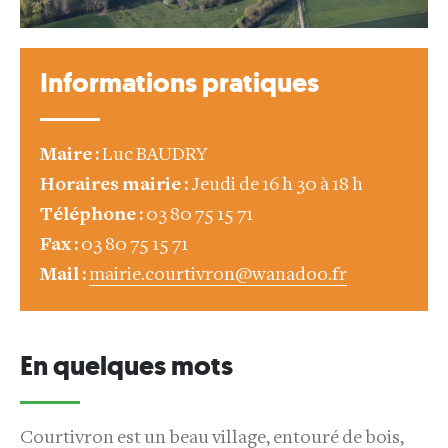
Informations pratiques
Maire :
Luc BAUDRY
Horaires mairie :
Jeudi de 16 h 30 à 18 h
Téléphone :
03 80 75 15 71
Fax :
03 80 75 15 71
Mail :
mairie.courtivron@wanadoo.fr
En quelques mots
Courtivron est un beau village, entouré de bois,