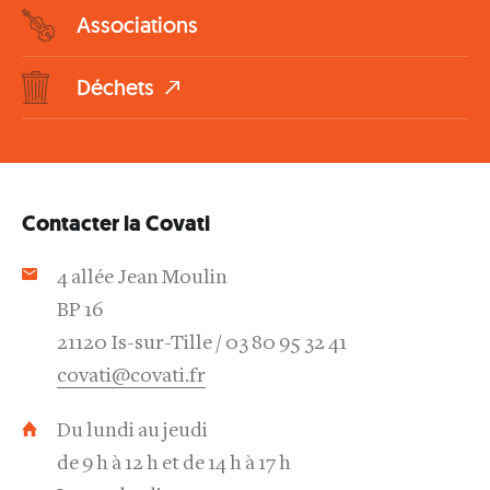
Associations
Déchets
Contacter la Covati
4 allée Jean Moulin
BP 16
21120 Is-sur-Tille
03 80 95 32 41
covati@covati.fr
Du lundi au jeudi
de 9 h à 12 h et de 14 h à 17 h