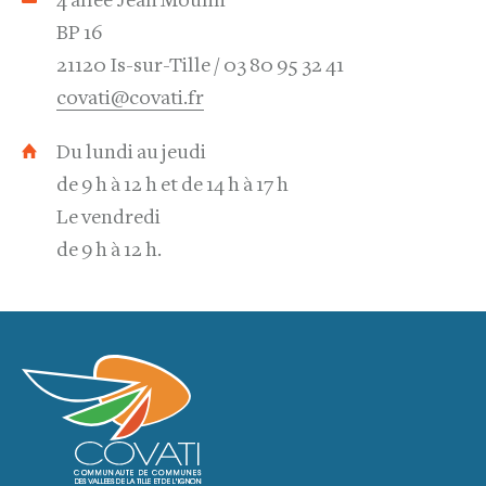
4 allée Jean Moulin
BP 16
21120 Is-sur-Tille
03 80 95 32 41
covati@covati.fr
Du lundi au jeudi
de 9 h à 12 h et de 14 h à 17 h
Le vendredi
de 9 h à 12 h.