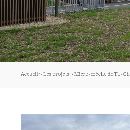
Fil
Accueil
Les projets
Micro-crèche de Til-Ch
d'Ariane