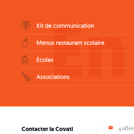
En
Bottom
Kit de communication
Menu
Menus restaurant scolaire
Écoles
Associations
Contacter la Covati
4 allé