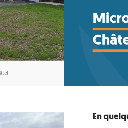
Micro
Châte
âtel
En quelq