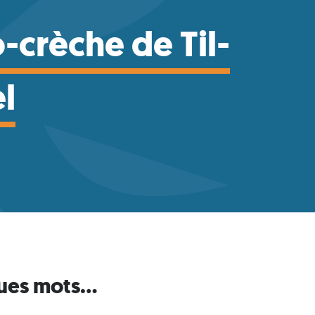
-crèche de Til-
l
ues mots...