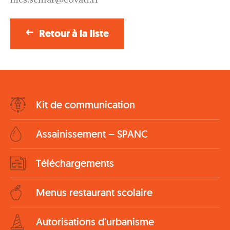
ines.schlaf@covati.fr
Retour à la liste
Bottom
Kit de communication
Menu
Assainissement – SPANC
Téléchargements
Menus restaurant scolaire
Autorisations d'urbanisme