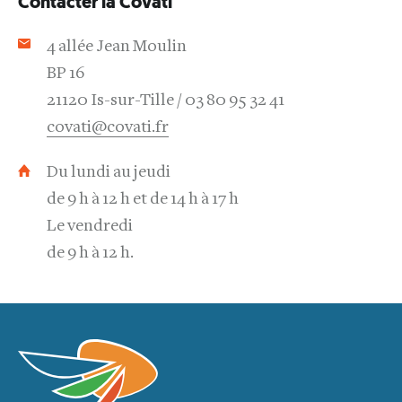
Contacter la Covati
4 allée Jean Moulin
BP 16
21120 Is-sur-Tille
03 80 95 32 41
covati@covati.fr
Du lundi au jeudi
de 9 h à 12 h et de 14 h à 17 h
Le vendredi
de 9 h à 12 h.