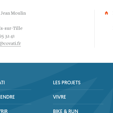
e Jean Moulin
Is-sur-Tille
95 32 41
@covati.fr
TI
LES PROJETS
RENDRE
VIVRE
RIR
BIKE & RUN