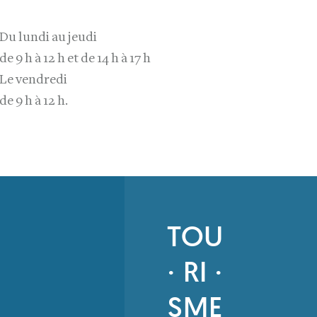
Du lundi au jeudi
de 9 h à 12 h et de 14 h à 17 h
Le vendredi
de 9 h à 12 h.
TOU
· RI ·
SME