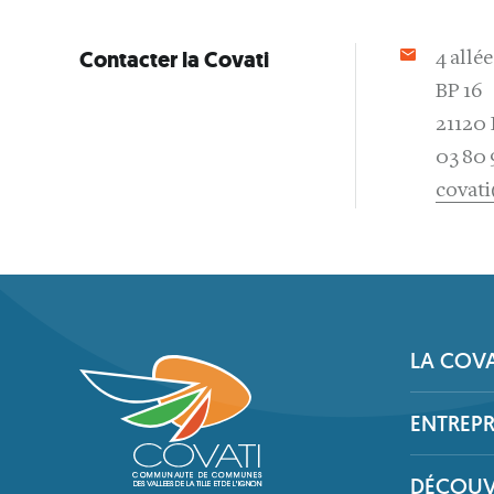
Contacter la Covati
4 allé
BP 16
21120 
03 80 
covati
LA COVA
ENTREP
DÉCOUV