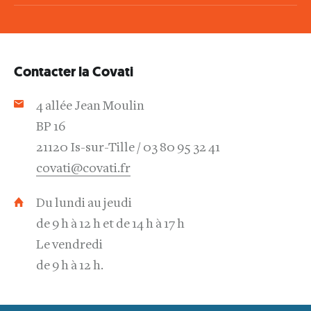
Contacter la Covati
4 allée Jean Moulin
BP 16
21120 Is-sur-Tille
03 80 95 32 41
covati@covati.fr
Du lundi au jeudi
de 9 h à 12 h et de 14 h à 17 h
Le vendredi
de 9 h à 12 h.