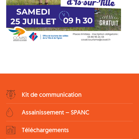
Bottom
Kit de communication
Menu
Assainissement – SPANC
Téléchargements