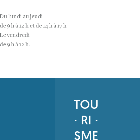
Du lundi au jeudi
de 9 h à 12 h et de 14 h à 17 h
Le vendredi
de 9 h à 12 h.
TOU
· RI ·
SME