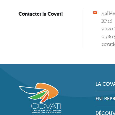
Contacter la Covati
4 allé
BP 16
21120 
03 80 
covati
LA COVA
ENTREP
DÉCOUV