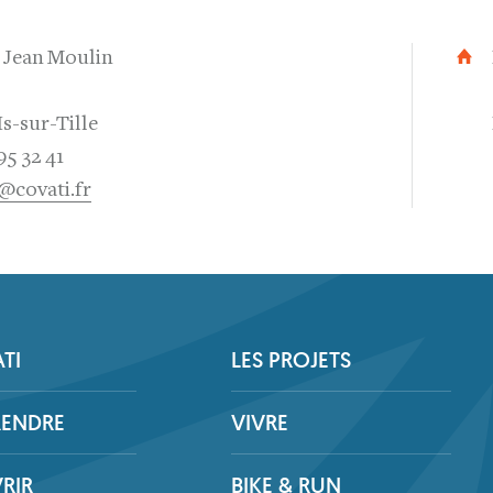
e Jean Moulin
Is-sur-Tille
95 32 41
@covati.fr
TI
LES PROJETS
RENDRE
VIVRE
RIR
BIKE & RUN