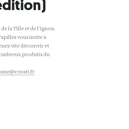
édition)
e la Tille et de l'Ignon.
apilles vous invite à
nez vite découvrir et
 nombreux produits du
isme@covati.fr