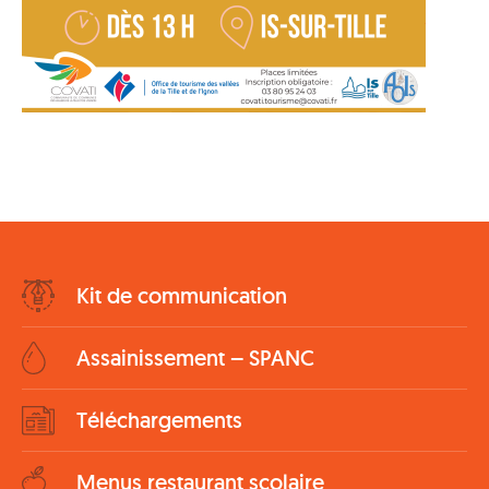
Bottom
Kit de communication
Menu
Assainissement – SPANC
Téléchargements
Menus restaurant scolaire