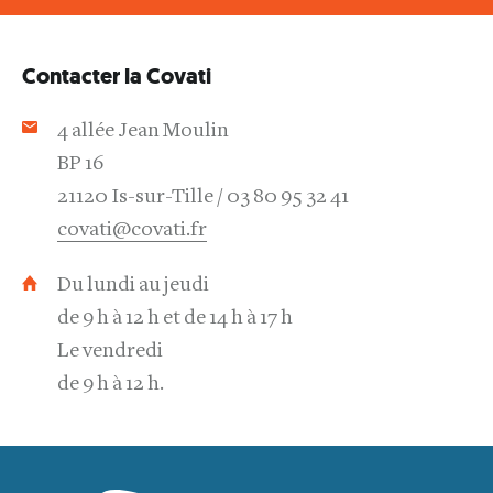
Contacter la Covati
4 allée Jean Moulin
BP 16
21120 Is-sur-Tille
03 80 95 32 41
covati@covati.fr
Du lundi au jeudi
de 9 h à 12 h et de 14 h à 17 h
Le vendredi
de 9 h à 12 h.