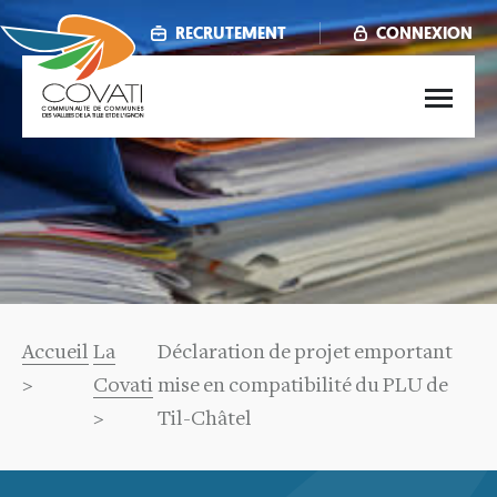
Aller
au
RECRUTEMENT
CONNEXION
contenu
principal
Main
menu
Fil
Accueil
La
Déclaration de projet emportant
d'Ariane
Covati
mise en compatibilité du PLU de
Til-Châtel