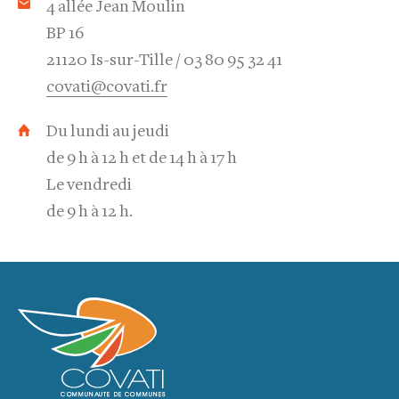
4 allée Jean Moulin
BP 16
21120 Is-sur-Tille
03 80 95 32 41
covati@covati.fr
Du lundi au jeudi
de 9 h à 12 h et de 14 h à 17 h
Le vendredi
de 9 h à 12 h.