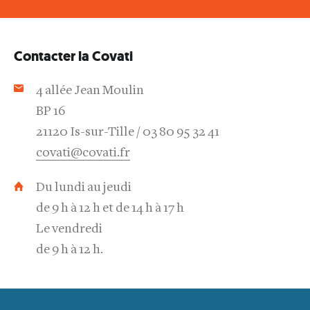
Contacter la Covati
4 allée Jean Moulin
BP 16
21120 Is-sur-Tille
03 80 95 32 41
covati@covati.fr
Du lundi au jeudi
de 9 h à 12 h et de 14 h à 17 h
Le vendredi
de 9 h à 12 h.